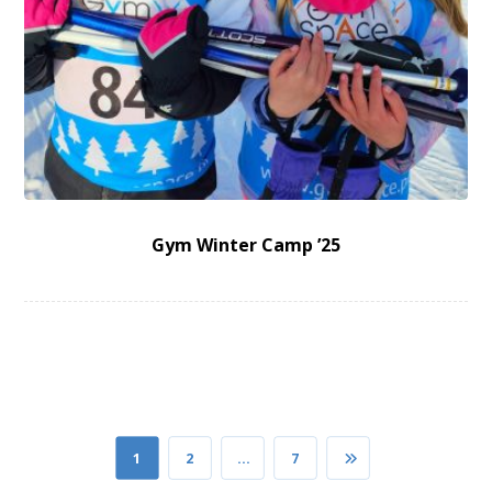
Gym Winter Camp ’25
1
2
…
7