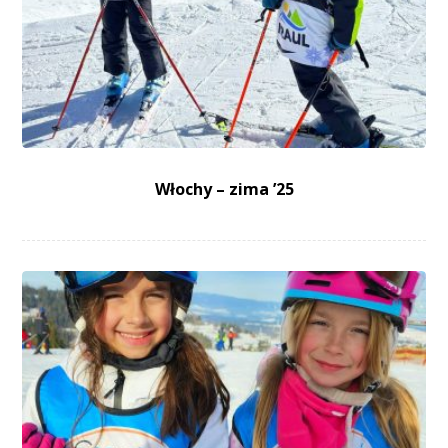
Włochy – zima ’25