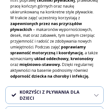
m.in. poprawę
techniki pływackiej
, prawidłową
pracę kończyn górnych oraz naukę
ukierunkowaną na konkretne style pływackie.
W trakcie zajęć uczestnicy korzystają z
zapewnionych przez nas przyrządów
pływackich
– makaronów wypornościowych,
desek, mat oraz zabawek, tym samym czerpiąc
przyjemność i radość ze zdobywania nowych
umiejętności. Podczas zajęć
poprawiamy
sprawność motoryczną i koordynację
, a także
wzmacniamy
układ oddechowy, krwionośny
oraz
mięśniowo-stawowy.
Dzięki regularnej
aktywności na basenie podnosimy również
odporność dziecka na choroby i infekcję.
KORZYŚCI Z PŁYWANIA DLA
DZIECI