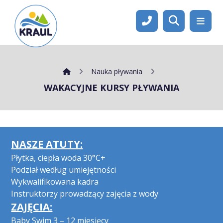
Nauka pływania
WAKACYJNE KURSY PŁYWANIA
NASZE ATUTY:
Płytka, ciepła woda
30°C+
Podział według umiejętności
Wykwalifikowana kadra
Instruktorzy prowadzący zajęcia z wody
ZAJĘCIA:
Baby Swim 3 – 12 miesięcy