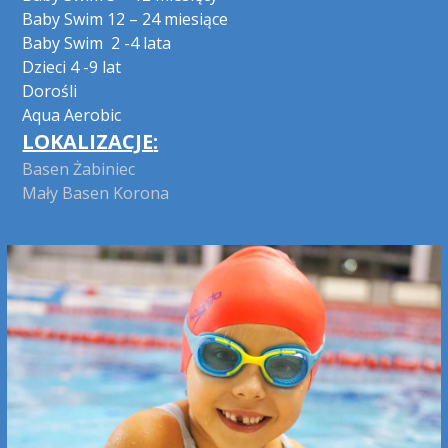
Baby Swim 12 – 24 miesiące
Baby Swim 2 -4 lata
Dzieci 4 -9 lat
Dorośli
Aqua Aerobic
LOKALIZACJE
:
Basen Żabiniec
Mały Basen Korona