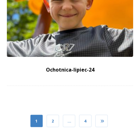
Ochotnica-lipiec-24
1
2
…
4