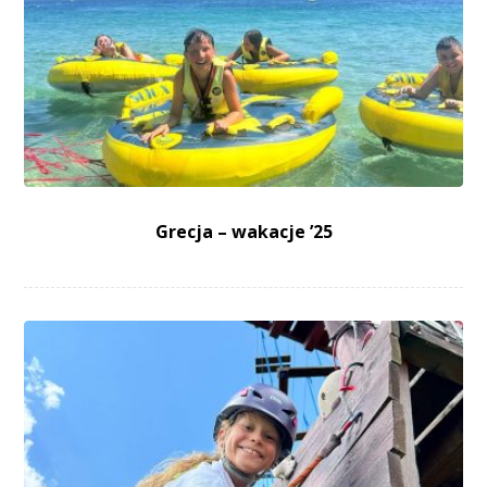
Grecja – wakacje ’25