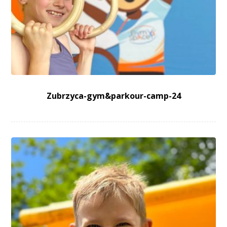
Zubrzyca-gym&parkour-camp-24