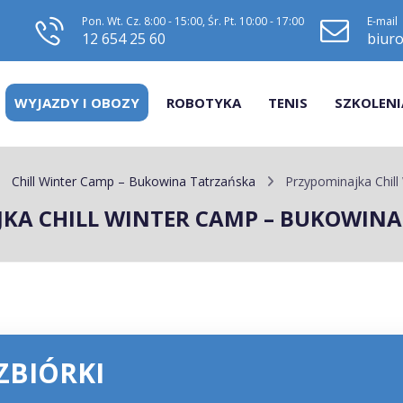
Pon. Wt. Cz. 8:00 - 15:00, Śr. Pt. 10:00 - 17:00
E-mail
12 654 25 60
biuro
WYJAZDY I OBOZY
ROBOTYKA
TENIS
SZKOLENI
Chill Winter Camp – Bukowina Tatrzańska
Przypominajka Chil
KA CHILL WINTER CAMP – BUKOWIN
ZBIÓRKI