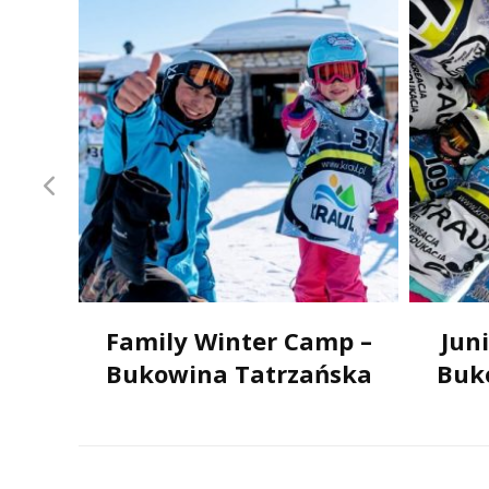
e
Family Winter Camp –
Jun
ona
Bukowina Tatrzańska
Buk