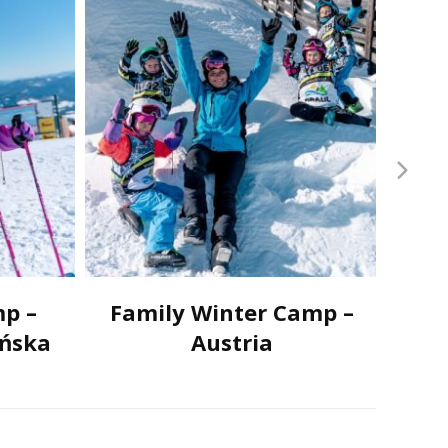
mp –
Family Winter Camp –
Sn
ńska
Austria