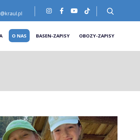
@kraul.pl
A
O NAS
BASEN-ZAPISY
OBOZY-ZAPISY