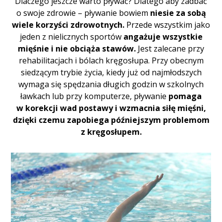
Dlaczego jeszcze warto pływać? Dlatego aby zadbać
o swoje zdrowie – pływanie bowiem
niesie za sobą
wiele korzyści zdrowotnych.
Przede wszystkim jako
jeden z nielicznych sportów
angażuje wszystkie
mięśnie i nie obciąża stawów.
Jest zalecane przy
rehabilitacjach i bólach kręgosłupa. Przy obecnym
siedzącym trybie życia, kiedy już od najmłodszych
wymaga się spędzania długich godzin w szkolnych
ławkach lub przy komputerze, pływanie
pomaga
w korekcji wad postawy i wzmacnia siłę mięśni,
dzięki czemu zapobiega późniejszym problemom
z kręgosłupem.