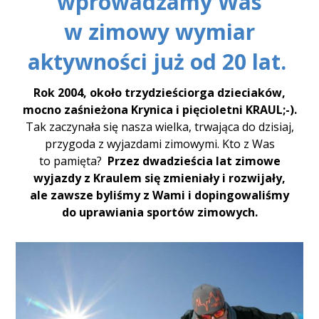
wprowadzamy Was
w zimowy wymiar
aktywności już od 20 lat.
Rok 2004, około trzydzieściorga dzieciaków,
mocno zaśnieżona Krynica i pięcioletni KRAUL;-).
Tak zaczynała się nasza wielka, trwająca do dzisiaj,
przygoda z wyjazdami zimowymi. Kto z Was
to pamięta?
Przez dwadzieścia lat zimowe
wyjazdy z Kraulem się zmieniały i rozwijały,
ale zawsze byliśmy z Wami
i dopingowaliśmy
do uprawiania sportów zimowych.