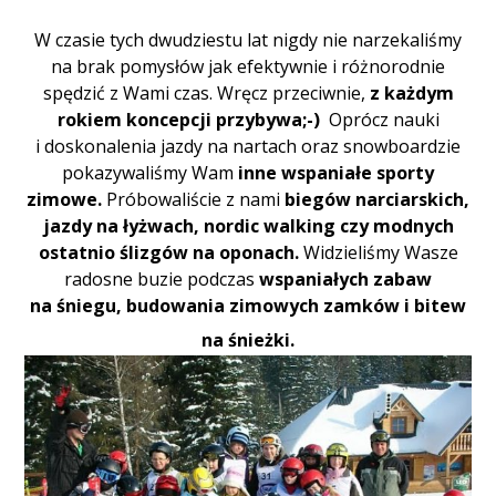
W czasie tych dwudziestu lat nigdy nie narzekaliśmy
na brak pomysłów jak efektywnie i różnorodnie
spędzić z Wami czas. Wręcz przeciwnie,
z każdym
rokiem koncepcji przybywa;-)
Oprócz nauki
i doskonalenia jazdy na nartach oraz snowboardzie
pokazywaliśmy Wam
inne wspaniałe sporty
zimowe.
Próbowaliście z nami
biegów narciarskich,
jazdy na łyżwach, nordic walking czy modnych
ostatnio ślizgów na oponach.
Widzieliśmy Wasze
radosne buzie podczas
wspaniałych zabaw
na śniegu, budowania zimowych zamków i bitew
na śnieżki.