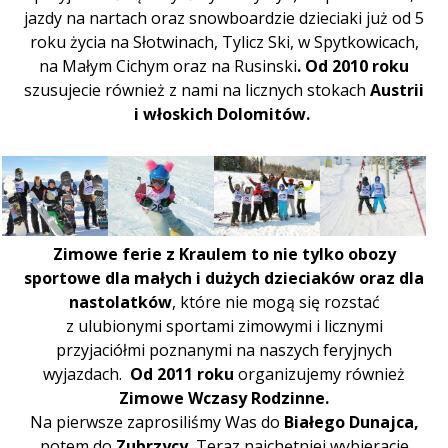
jazdy na nartach oraz snowboardzie dzieciaki już od 5
roku życia na Słotwinach, Tylicz Ski, w Spytkowicach,
na Małym Cichym oraz na Rusinski
. Od 2010 roku
szusujecie również z nami na licznych stokach
Austrii
i włoskich Dolomitów.
Zimowe ferie z Kraulem to nie tylko obozy
sportowe dla małych i dużych dzieciaków oraz dla
nastolatków
, które nie mogą się rozstać
z ulubionymi sportami zimowymi i licznymi
przyjaciółmi poznanymi na naszych feryjnych
wyjazdach.
Od 2011 roku
organizujemy również
Zimowe Wczasy Rodzinne.
Na pierwsze zaprosiliśmy Was do
Białego Dunajca,
potem do
Zubrzycy.
Teraz najchętniej wybieracie