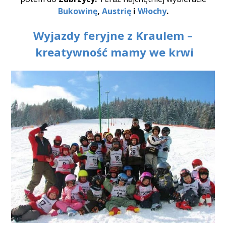
Bukowinę
,
Austrię
i
Włochy
.
Wyjazdy feryjne z Kraulem
–
kreatywność mamy we krwi