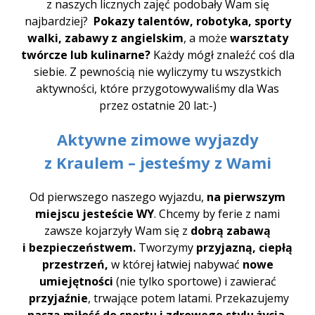
z naszych licznych zajęć podobały Wam się
najbardziej?
Pokazy talentów, robotyka, sporty
walki, zabawy z angielskim
, a może
warsztaty
twórcze lub kulinarne?
Każdy mógł znaleźć coś dla
siebie. Z pewnością nie wyliczymy tu wszystkich
aktywności, które przygotowywaliśmy dla Was
przez ostatnie 20 lat:-)
Aktywne zimowe wyjazdy
z Kraulem – jesteśmy z Wami
Od pierwszego naszego wyjazdu,
na pierwszym
miejscu jesteście WY
. Chcemy by ferie z nami
zawsze kojarzyły Wam się z
dobrą zabawą
i bezpieczeństwem.
Tworzymy
przyjazną, ciepłą
przestrzeń,
w której łatwiej nabywać
nowe
umiejętności
(nie tylko sportowe) i zawierać
przyjaźnie
, trwające potem latami. Przekazujemy
naszą miłość do sportu i zdrowego stylu życia.