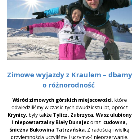
Zimowe wyjazdy z
Kraulem – dbamy
o różnorodność
Wśród zimowych górskich miejscowości
, które
odwiedziliśmy w czasie tych dwudziestu lat, oprócz
Krynicy,
były także
Tylicz, Z
ubrzyca, Wasz ulubiony
i niepowtarzalny Biały Dunajec
oraz
cudowna,
śnieżna Bukowina Tatrzańska.
Z radością i wielką
przyjemnością uczyliśmy i uczymy:-) nieprzerwanie,